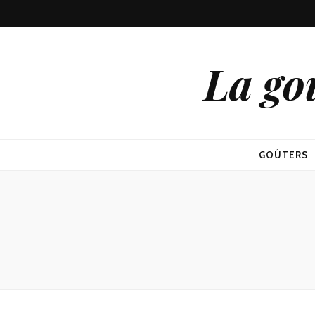
La go
GOÛTERS