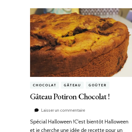
CHOCOLAT
GÂTEAU
GOÛTER
Gâteau Potiron Chocolat !
sur
Laisser un commentaire
Gâteau
Spécial Halloween !C'est bientôt Halloween
Potiron
Chocolat
et je cherche une idée de recette pour un