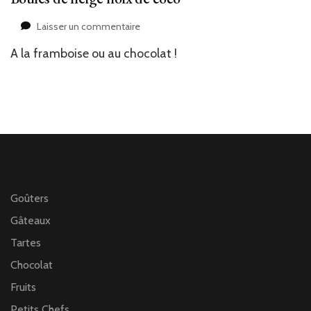
sur
Laisser un commentaire
Boules
A la framboise ou au chocolat !
de
neige
noix
de
coco
Goûters
Gâteaux
Tartes
Chocolat
Fruits
Petits Chefs