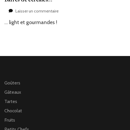
sur
Laisser un commentaire
Barres
… light et gourmandes !
de
céréales…
Goûters
Gâteaux
Tartes
Chocolat
Fruits
Petits Chefs