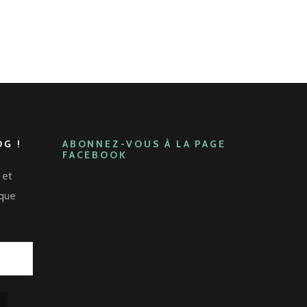
G !
ABONNEZ-VOUS À LA PAGE
FACEBOOK
 et
aque