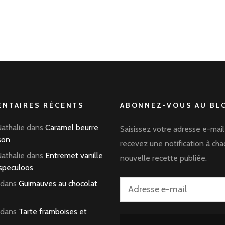
NTAIRES RÉCENTS
ABONNEZ-VOUS AU BLO
Nathalie
dans
Caramel beurre
Saisissez votre adresse e-mail
son
recevez une notification à ch
Nathalie
dans
Entremet vanille
nouvelle recette publiée.
speculoos
dans
Guimauves au chocolat
Adresse
e-
dans
Tarte framboises et
mail