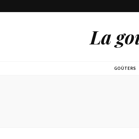
La go
GOÛTERS