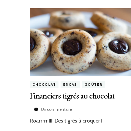
CHOCOLAT
ENCAS
GOÛTER
Financiers tigrés au chocolat
sur
Un commentaire
Financiers
Roarrrrr !!!! Des tigrés à croquer !
tigrés
au