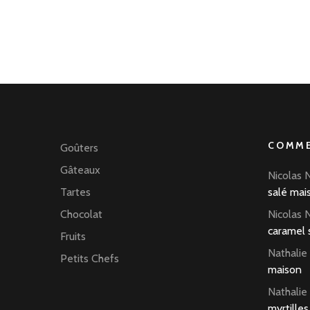
chocolat
COMME
Goûters
Gâteaux
Nicolas 
Tartes
salé mai
Chocolat
Nicolas 
caramel 
Fruits
Nathalie
Petits Chefs
maison
Nathalie
myrtilles