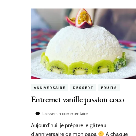
ANNIVERSAIRE
DESSERT
FRUITS
Entremet vanille passion coco
sur
Laisser un commentaire
Entremet
Aujourd’hui, je prépare le gâteau
vanille
passion
d’anniversaire de mon papa
A chaque