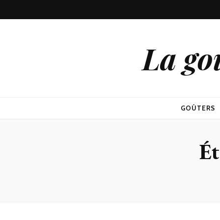
La go
GOÛTERS
Ét