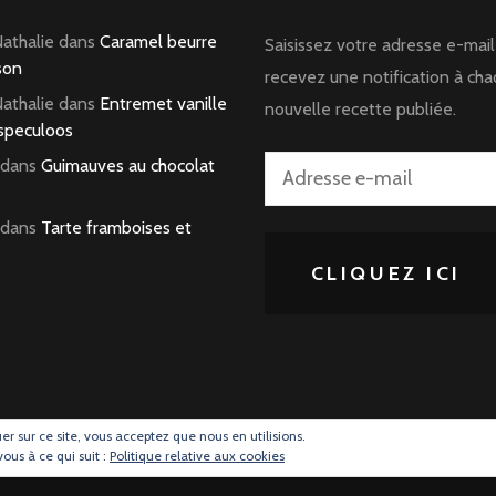
Nathalie
dans
Caramel beurre
Saisissez votre adresse e-mail
son
recevez une notification à ch
Nathalie
dans
Entremet vanille
nouvelle recette publiée.
speculoos
dans
Guimauves au chocolat
Adresse
e-
dans
Tarte framboises et
mail
CLIQUEZ ICI
uer sur ce site, vous acceptez que nous en utilisions.
vous à ce qui suit :
Politique relative aux cookies
ise avant tout !
.
Blossom Mommy Blog | Développé par
Blossom Them