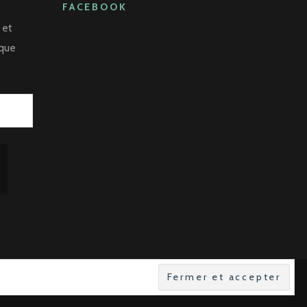
FACEBOOK
 et
aque
es
.Propulsé par
WordPress
.