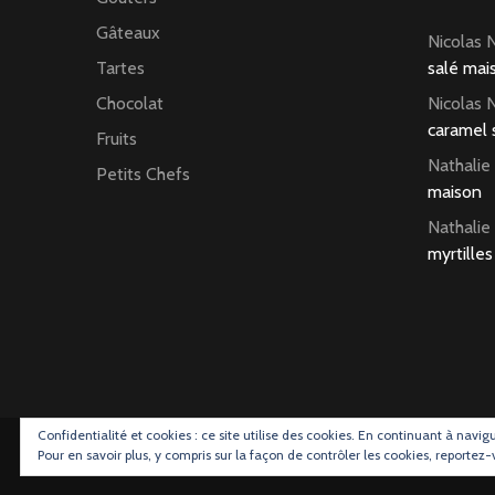
Gâteaux
Nicolas 
Tartes
salé mai
Chocolat
Nicolas 
caramel 
Fruits
Nathalie
Petits Chefs
maison
Nathalie
myrtilles
Confidentialité et cookies : ce site utilise des cookies. En continuant à navig
Pour en savoir plus, y compris sur la façon de contrôler les cookies, reportez-
2026 Copyright
La gourmand