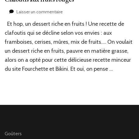
sur
Laisser un commentaire
Clafoutis
Et hop, un dessert riche en fruits ! Une recette de
aux
fruits
clafoutis qui se décline selon vos envies : aux
rouges
framboises, cerises, mûres, mix de fruits…. On voulait
un dessert riche en fruits, pauvre en matière grasse,
alors on a opté pour cette délicieuse recette minceur
du site Fourchette et Bikini. Et oui, on pense …
Goûters