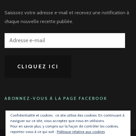
Saisissez votre adresse e-mail et recevez une notification à
chaque nouvelle recette publiée.
Adresse
e-
mail
CLIQUEZ ICI
ABONNEZ-VOUS À LA PAGE FACEBOOK
Confidentialité et cookies : ce site utilise des cookies. En continuant à
naviguer sur ce site, vous acceptez que nous en utilisions.
Pour en savoir plus, y compris sur la façon de contrôler les cookies,
reportez-vous à ce qui suit :
Politique relative aux cookies