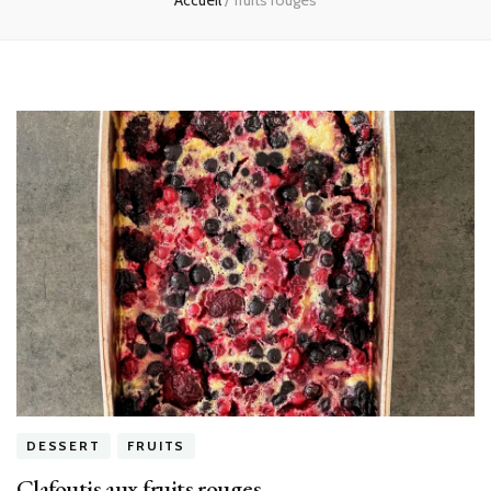
Accueil
/
fruits rouges
DESSERT
FRUITS
Clafoutis aux fruits rouges