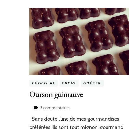
CHOCOLAT
ENCAS
GOÛTER
Ourson guimauve
sur
3 commentaires
Ourson
Sans doute l'une de mes gourmandises
guimauve
préférées !Ils sont tout mignon, gourmand,