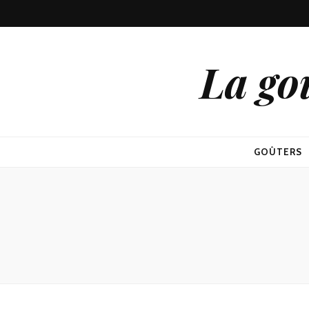
La go
GOÛTERS