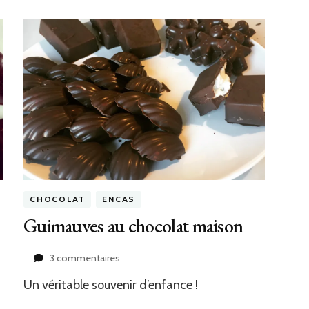
CHOCOLAT
ENCAS
Guimauves au chocolat maison
sur
3 commentaires
Guimauves
Un véritable souvenir d’enfance !
au
chocolat