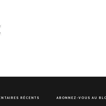
maison
e
e
NTAIRES RÉCENTS
ABONNEZ-VOUS AU BLO