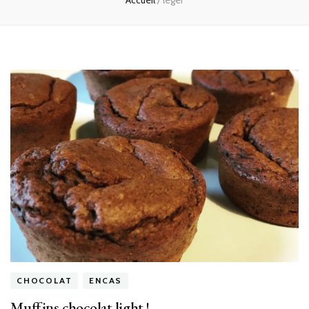
Accueil
/
léger
CHOCOLAT
ENCAS
Muffins chocolat light !