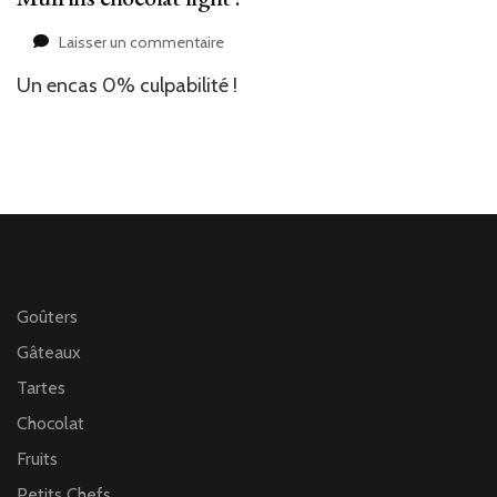
sur
Laisser un commentaire
Muffins
Un encas 0% culpabilité !
chocolat
light
!
Goûters
Gâteaux
Tartes
Chocolat
Fruits
Petits Chefs