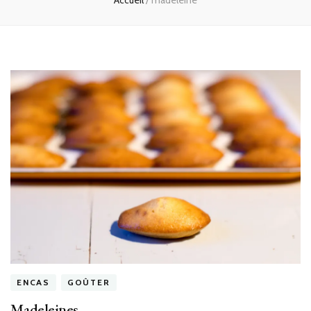
Accueil
/
madeleine
ENCAS
GOÛTER
Madeleines