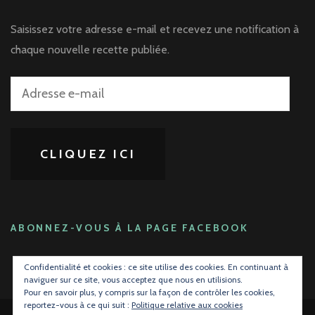
Saisissez votre adresse e-mail et recevez une notification à
chaque nouvelle recette publiée.
Adresse
e-
mail
CLIQUEZ ICI
ABONNEZ-VOUS À LA PAGE FACEBOOK
Confidentialité et cookies : ce site utilise des cookies. En continuant à
naviguer sur ce site, vous acceptez que nous en utilisions.
Pour en savoir plus, y compris sur la façon de contrôler les cookies,
reportez-vous à ce qui suit :
Politique relative aux cookies