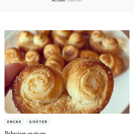
Accueil
/
palmier
ENCAS
GOÛTER
Palmiers maison