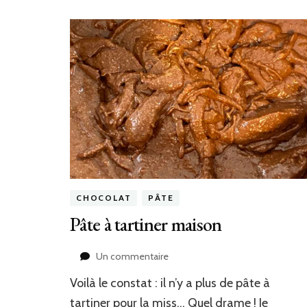
CHOCOLAT
PÂTE
Pâte à tartiner maison
sur
Un commentaire
Pâte
Voilà le constat : il n’y a plus de pâte à
à
tartiner
tartiner pour la miss… Quel drame ! Je