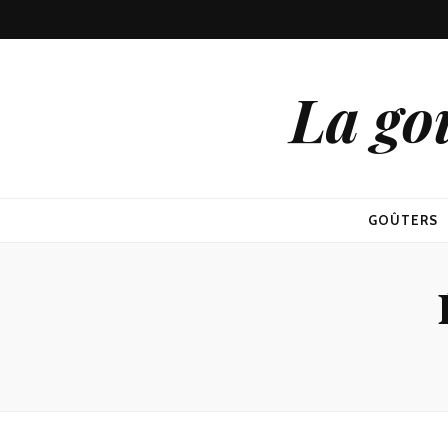
La go
GOÛTERS