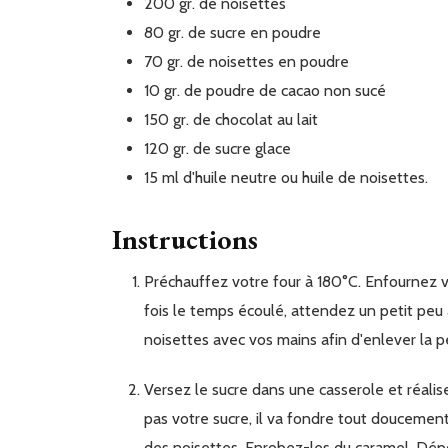
200
gr.
de noisettes
80
gr.
de sucre en poudre
70
gr.
de noisettes en poudre
10
gr.
de poudre de cacao non sucé
150
gr.
de chocolat au lait
120
gr.
de sucre glace
15
ml
d'huile neutre ou huile de noisettes.
Instructions
Préchauffez votre four à 180°C. Enfournez vos noisettes pendant 15 minutes afin de les torréfier. Une
fois le temps écoulé, attendez un petit peu 
noisettes avec vos mains afin d'enlever la p
Versez le sucre dans une casserole et réalisez un caramel à sec. Faites chauffer à feu moyen. Ne touchez
pas votre sucre, il va fondre tout doucement
des noisettes. Enrobez-les du caramel. Dépos