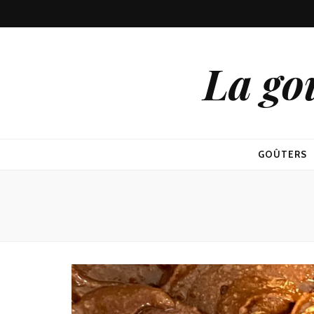
La go
GOÛTERS