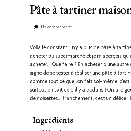
Pâte à tartiner maiso
sur
Un commentaire
Pâte
à
tartiner
Voilà le constat : il n’y a plus de pâte à tarti
maison
acheter au supermarché et je m’aperçois qu’il 
acheter… Que faire ? En acheter d’une autre m
signe de se tester à réaliser une pâte à tart
comme tout ce que l’on fait soi-même, c’est 
surtout on sait ce q’il y a dedans ! On a le 
de noisettes… franchement, c’est un délice !
Ingrédients