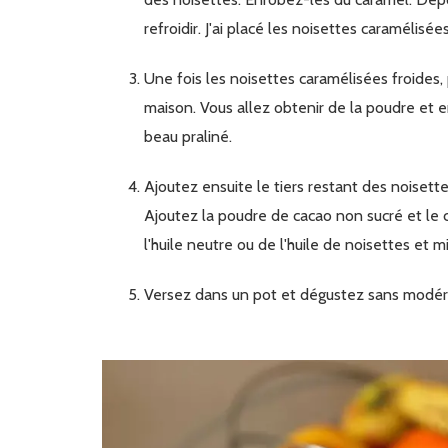
refroidir. J'ai placé les noisettes caramélisé
Une fois les noisettes caramélisées froides, placez-les dans un mixeur et mixez afin d'obtenir un praliné
maison. Vous allez obtenir de la poudre et en
beau praliné.
Ajoutez ensuite le tiers restant des noisettes, la poudre de noisettes et le sucre glace. Mixer de nouveau.
Ajoutez la poudre de cacao non sucré et le 
l'huile neutre ou de l'huile de noisettes et m
Versez dans un pot et dégustez sans modérat