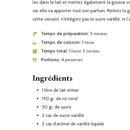
les dans le lait et mettez également la gousse vani
car elle va apporter tout son parfum. Retirez la 
cette version, n'intégrez pas le sucre vanillé, ni 
Temps de préparation
5
minutes
Temps de cuisson
1
heure
Temps total
1
5
heure
minutes
Portions
4
personnes
Ingrédients
1
litre
de lait entier
150
gr.
de riz rond
50
gr.
de sucre
2
cas
de sucre vanillé
2
cas
d'arôme de vanille liquide