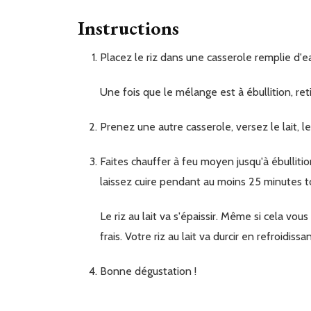
Instructions
Placez le riz dans une casserole remplie d'ea
Une fois que le mélange est à ébullition, ret
Prenez une autre casserole, versez le
lait, 
Faites chauffer à feu moyen jusqu'à ébullition tout en remuant régulièrement. Puis baissez le feu et
laissez cuire pendant au moins 25 minutes 
Le riz au lait va s'épaissir. Même si cela vous semble encore un peu liquide, sortez du feu et placez au
frais. Votre riz au lait va durcir en refroidissan
Bonne dégustation !