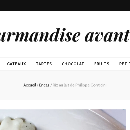
urmandise avant 
GÂTEAUX
TARTES
CHOCOLAT
FRUITS
PETI
Accueil
/
Encas
/
Riz au lait de Philippe Conticini