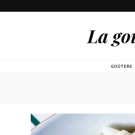
La go
GOÛTERS