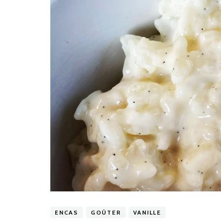
ENCAS
GOÛTER
VANILLE