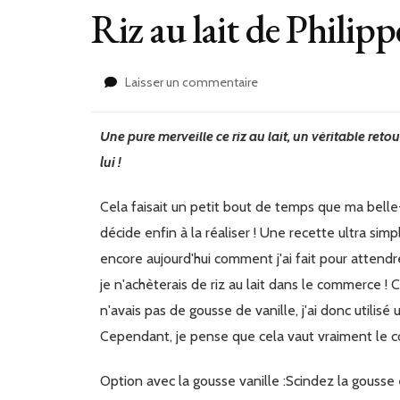
Riz au lait de Philip
sur
Laisser un commentaire
Riz
au
Une pure merveille ce riz au lait, un véritable retour en enfance ! Onctueux, gourmand, savoureux... il a tout pour
lait
de
lui !
Philippe
Conticini
Cela faisait un petit bout de temps que ma belle-sœur m'avait parlé de cette recette de riz au lait et je me
décide enfin à la réaliser ! Une recette ultra s
encore aujourd'hui comment j'ai fait pour attendre
je n'achèterais de riz au lait dans le commerce ! C
n'avais pas de gousse de vanille, j'ai donc utilisé 
Cependant, je pense que cela vaut vraiment le cou
Option avec la gousse vanille :Scindez la gousse en 2, retirez les graines avec une lame d'un couteau, ajoutez-