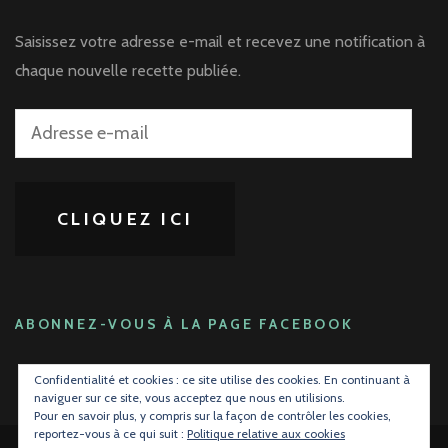
Saisissez votre adresse e-mail et recevez une notification à
chaque nouvelle recette publiée.
Adresse
e-
mail
CLIQUEZ ICI
ABONNEZ-VOUS À LA PAGE FACEBOOK
Confidentialité et cookies : ce site utilise des cookies. En continuant à
naviguer sur ce site, vous acceptez que nous en utilisions.
Pour en savoir plus, y compris sur la façon de contrôler les cookies,
reportez-vous à ce qui suit :
Politique relative aux cookies