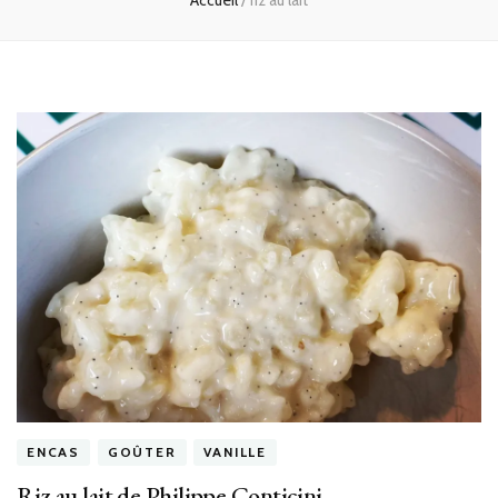
Accueil
/
riz au lait
ENCAS
GOÛTER
VANILLE
Riz au lait de Philippe Conticini