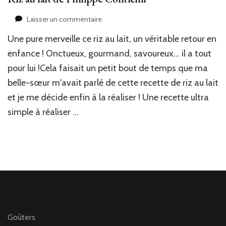
sur
Laisser un commentaire
Riz
Une pure merveille ce riz au lait, un véritable retour en
au
lait
enfance ! Onctueux, gourmand, savoureux… il a tout
de
pour lui !Cela faisait un petit bout de temps que ma
Philippe
belle-sœur m'avait parlé de cette recette de riz au lait
Conticini
et je me décide enfin à la réaliser ! Une recette ultra
simple à réaliser …
Goûters