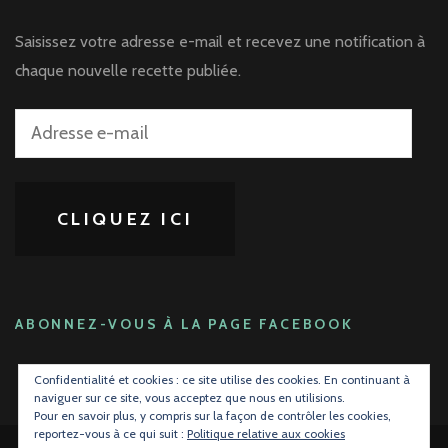
Saisissez votre adresse e-mail et recevez une notification à
chaque nouvelle recette publiée.
Adresse
e-
mail
CLIQUEZ ICI
ABONNEZ-VOUS À LA PAGE FACEBOOK
Confidentialité et cookies : ce site utilise des cookies. En continuant à
naviguer sur ce site, vous acceptez que nous en utilisions.
Pour en savoir plus, y compris sur la façon de contrôler les cookies,
reportez-vous à ce qui suit :
Politique relative aux cookies