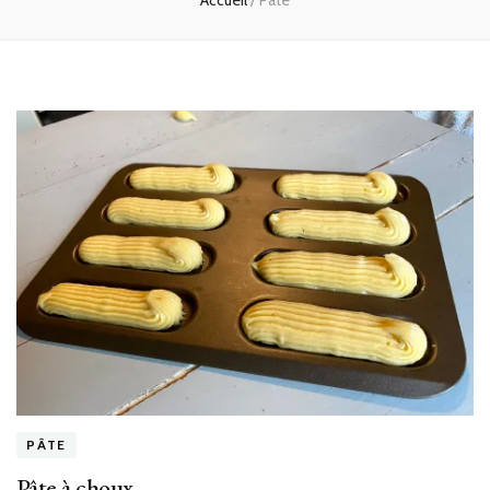
Accueil
/
Pâte
PÂTE
Pâte à choux