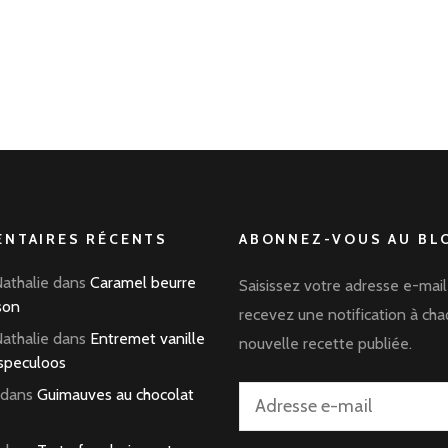
NTAIRES RÉCENTS
ABONNEZ-VOUS AU BLO
Nathalie
dans
Caramel beurre
Saisissez votre adresse e-mail
son
recevez une notification à ch
Nathalie
dans
Entremet vanille
nouvelle recette publiée.
speculoos
dans
Guimauves au chocolat
Adresse
e-