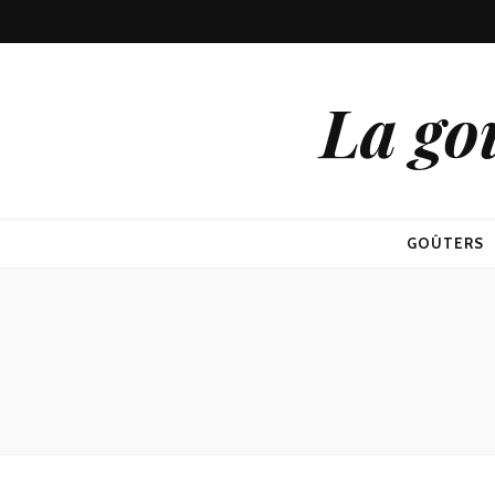
La go
GOÛTERS