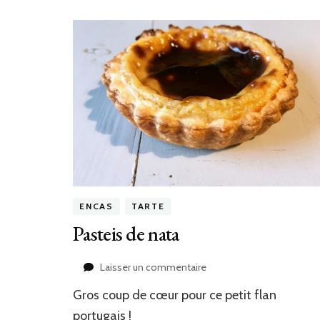
ENCAS
TARTE
Pasteis de nata
sur
Laisser un commentaire
Pasteis
Gros coup de cœur pour ce petit flan
de
nata
portugais !