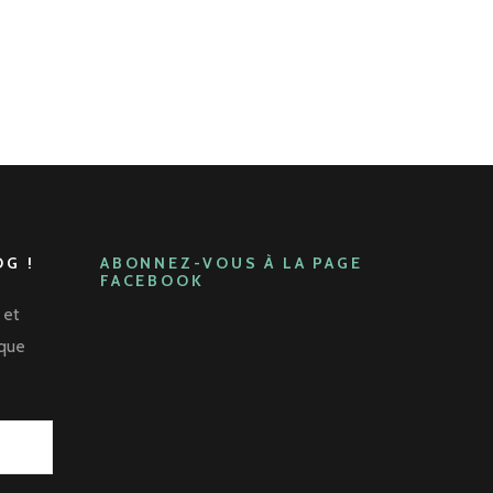
G !
ABONNEZ-VOUS À LA PAGE
FACEBOOK
 et
aque