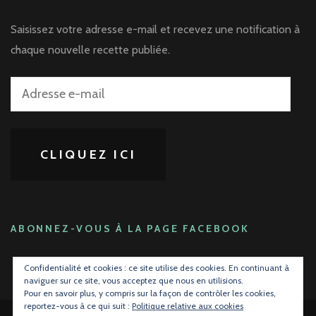
Saisissez votre adresse e-mail et recevez une notification à
chaque nouvelle recette publiée.
Adresse
e-
mail
CLIQUEZ ICI
ABONNEZ-VOUS À LA PAGE FACEBOOK
Confidentialité et cookies : ce site utilise des cookies. En continuant à
naviguer sur ce site, vous acceptez que nous en utilisions.
Pour en savoir plus, y compris sur la façon de contrôler les cookies,
reportez-vous à ce qui suit :
Politique relative aux cookies