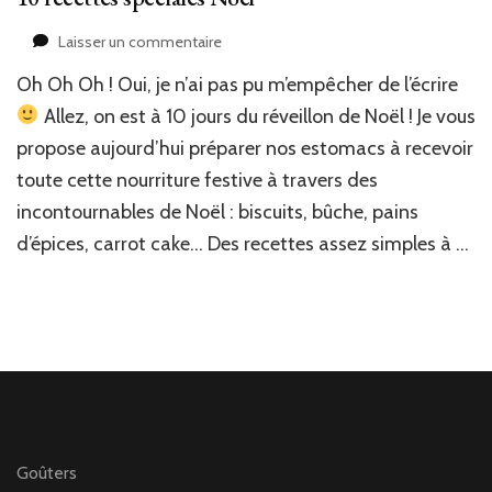
sur
Laisser un commentaire
10
Oh Oh Oh ! Oui, je n’ai pas pu m’empêcher de l’écrire
recettes
spéciales
Allez, on est à 10 jours du réveillon de Noël ! Je vous
Noël
propose aujourd’hui préparer nos estomacs à recevoir
toute cette nourriture festive à travers des
incontournables de Noël : biscuits, bûche, pains
d’épices, carrot cake… Des recettes assez simples à …
Goûters