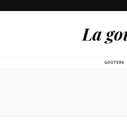
La go
GOÛTERS