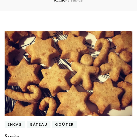
Accueil
/
sablés
ENCAS
GÂTEAU
GOÛTER
Spritz