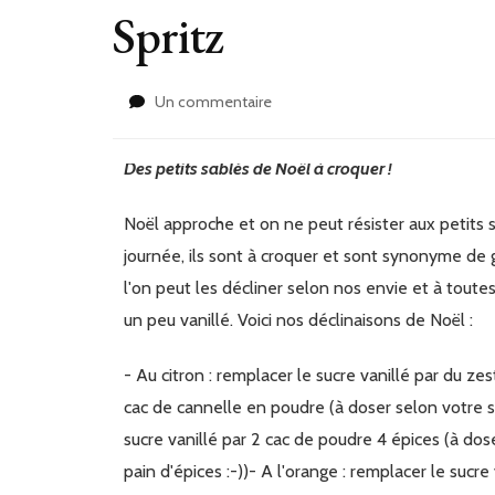
Spritz
sur
Un commentaire
Spritz
Des petits sablés de Noël à croquer !
Noël approche et on ne peut résister aux petits sablés de Noël ! A déguster au goûter ou à tout moment de la
journée, ils sont à croquer et sont synonyme de 
l'on peut les décliner selon nos envie et à toutes
un peu vanillé. Voici nos déclinaisons de Noël :
- Au citron : remplacer le sucre vanillé par du zeste d'un citron- A la cannelle : remplacer le sucre vanillé par 2
cac de cannelle en poudre (à doser selon votre so
sucre vanillé par 2 cac de poudre 4 épices (à dose
pain d'épices :-))- A l'orange : remplacer le sucr