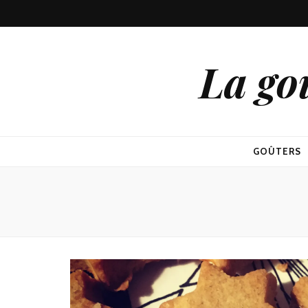
La go
GOÛTERS