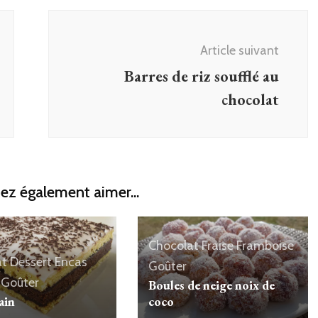
Article suivant
Barres de riz soufflé au
chocolat
ez également aimer...
Chocolat
Fraise
Framboise
at
Dessert
Encas
Goûter
Goûter
Boules de neige noix de
ain
coco