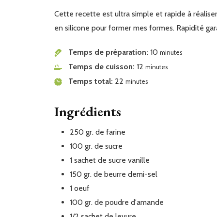
Cette recette est ultra simple et rapide à réaliser. Pas de mise au frais de la pâte et j'utilise des petits moules
en silicone pour former mes formes. Rapidité gar
Temps de préparation
10
minutes
Temps de cuisson
12
minutes
Temps total
22
minutes
Ingrédients
250
gr.
de farine
100
gr.
de sucre
1
sachet
de sucre vanille
150
gr.
de beurre demi-sel
1
oeuf
100
gr.
de poudre d'amande
1/2
sachet
de levure