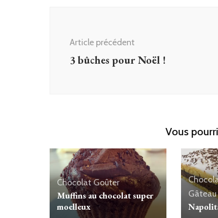
Navigation
d'article
Article précédent
3 bûches pour Noël !
Vous pourri
Chocol
Chocolat
Goûter
Gâteau
Muffins au chocolat super
moelleux
Napolit