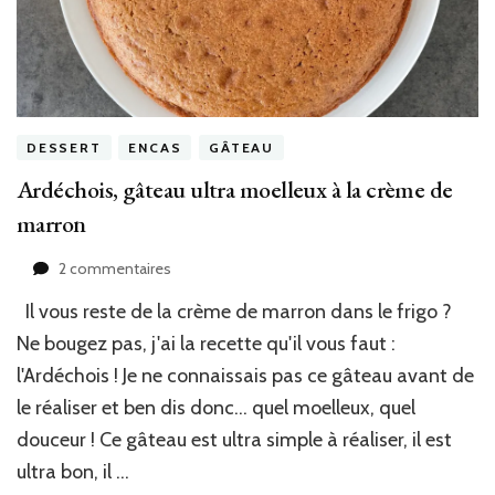
DESSERT
ENCAS
GÂTEAU
Ardéchois, gâteau ultra moelleux à la crème de
marron
sur
2 commentaires
Ardéchois,
Il vous reste de la crème de marron dans le frigo ?
gâteau
ultra
Ne bougez pas, j'ai la recette qu'il vous faut :
moelleux
l'Ardéchois ! Je ne connaissais pas ce gâteau avant de
à
le réaliser et ben dis donc… quel moelleux, quel
la
crème
douceur ! Ce gâteau est ultra simple à réaliser, il est
de
ultra bon, il …
marron