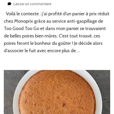
sur
Laisser un commentaire
Gâteau
Voilà le contexte : j'ai profité d'un panier à prix réduit
aux
poires
chez Monoprix grâce au service anti-gaspillage de
et
Too Good Too Go et dans mon panier se trouvaient
chocolat
de belles poires bien mûres. C'est tout trouvé, ces
poires feront le bonheur du goûter ! Je décide alors
d'associer le fuit avec encore plus de …