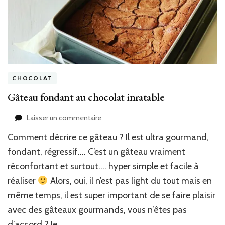
CHOCOLAT
Gâteau fondant au chocolat inratable
sur
Laisser un commentaire
Gâteau
Comment décrire ce gâteau ? Il est ultra gourmand,
fondant
au
fondant, régressif…. C’est un gâteau vraiment
chocolat
réconfortant et surtout…. hyper simple et facile à
inratable
réaliser
Alors, oui, il n’est pas light du tout mais en
même temps, il est super important de se faire plaisir
avec des gâteaux gourmands, vous n’êtes pas
d’accord ? Je …