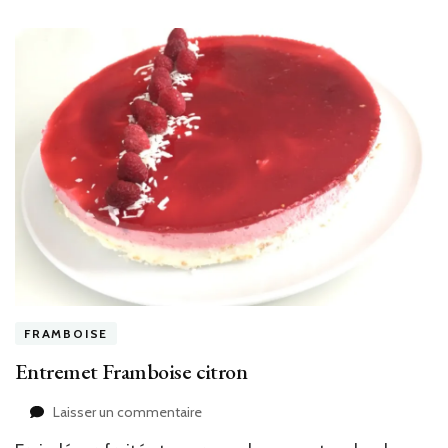
FRAMBOISE
Entremet Framboise citron
sur
Laisser un commentaire
Entremet