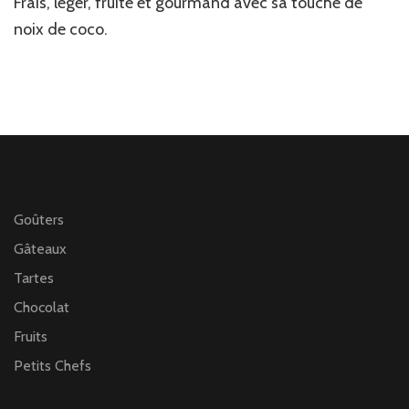
Frais, léger, fruité et gourmand avec sa touche de
Framboise
citron
noix de coco.
Goûters
Gâteaux
Tartes
Chocolat
Fruits
Petits Chefs