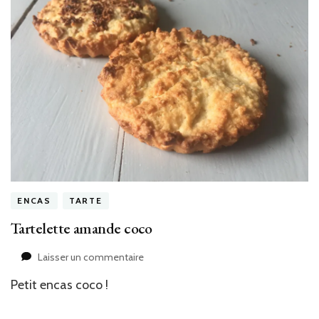
ENCAS
TARTE
Tartelette amande coco
sur
Laisser un commentaire
Tartelette
Petit encas coco !
amande
coco