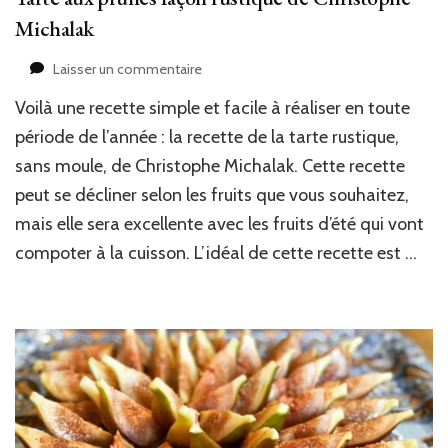
Michalak
sur
Laisser un commentaire
Tarte
Voilà une recette simple et facile à réaliser en toute
aux
prunes
période de l’année : la recette de la tarte rustique,
façon
sans moule, de Christophe Michalak. Cette recette
rustique
peut se décliner selon les fruits que vous souhaitez,
de
Christophe
mais elle sera excellente avec les fruits d’été qui vont
Michalak
compoter à la cuisson. L’idéal de cette recette est …