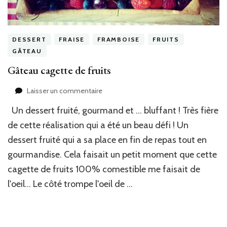
DESSERT
FRAISE
FRAMBOISE
FRUITS
GÂTEAU
Gâteau cagette de fruits
sur
Laisser un commentaire
Gâteau
Un dessert fruité, gourmand et … bluffant ! Très fière
cagette
de
de cette réalisation qui a été un beau défi ! Un
fruits
dessert fruité qui a sa place en fin de repas tout en
gourmandise. Cela faisait un petit moment que cette
cagette de fruits 100% comestible me faisait de
l'oeil… Le côté trompe l'oeil de …