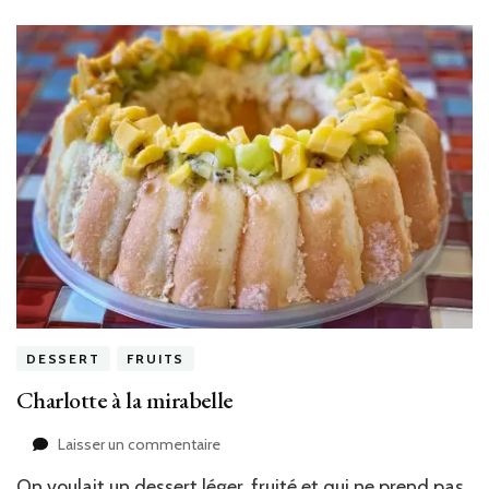
DESSERT
FRUITS
Charlotte à la mirabelle
sur
Laisser un commentaire
Charlotte
On voulait un dessert léger, fruité et qui ne prend pas