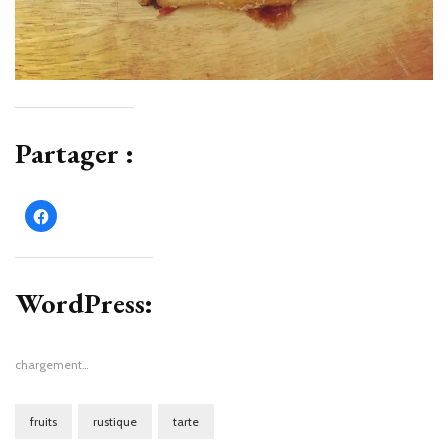
Partager :
Cliquez
pour
partager
sur
Facebook(ouvre
dans
une
WordPress:
nouvelle
fenêtre)
chargement…
fruits
rustique
tarte