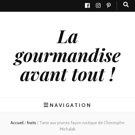
La
gourmandise
avant tout !
NAVIGATION
Accueil
/
fruits
/
Tarte aux prunes façon rustique de Christophe
Michalak