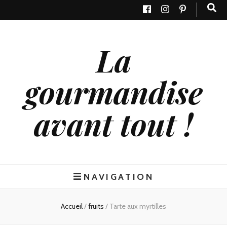
La
gourmandise
avant tout !
NAVIGATION
Accueil
/
fruits
/
Tarte aux myrtilles