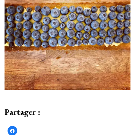
Partager :
Cliquez
pour