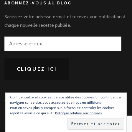
ABONNEZ-VOUS AU BLOG !
Saisissez votre adresse e-mail et recevez une notification à
chaque nouvelle recette publiée.
Adresse
e-
mail
CLIQUEZ ICI
Confidentialité et cookies : ce site utilise des cookies. En continuant à
ABONNEZ-VOUS À LA PAGE FACEBOOK
naviguer sur ce site, vous acceptez que nous en utilisions.
Pour en savoir plus, y compris sur la façon de contrôler les cookies,
reportez-vous à ce qui suit :
Politique relative aux cookies