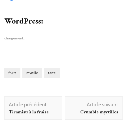
partager
sur
Facebook(ouvre
dans
une
WordPress:
nouvelle
fenêtre)
chargement…
fruits
myrtille
tarte
Navigation
Article précédent
Article suivant
d'article
Tiramisu à la fraise
Crumble myrtilles