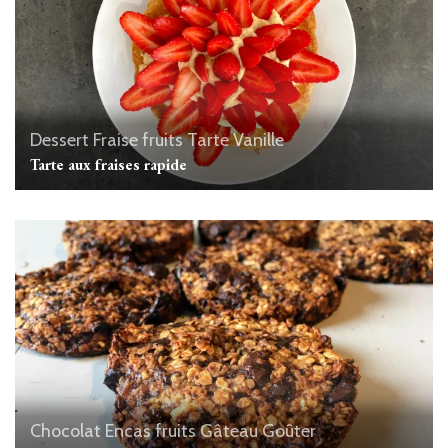
Dessert
Fraise
fruits
Tarte
Vanille
Tarte aux fraises rapide
Chocolat
Encas
fruits
Gâteau
Goûter