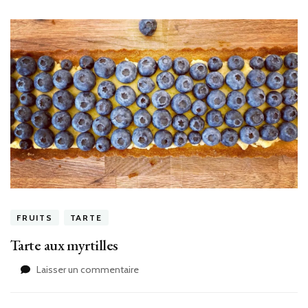
FRUITS
TARTE
Tarte aux myrtilles
sur
Laisser un commentaire
Tarte
aux