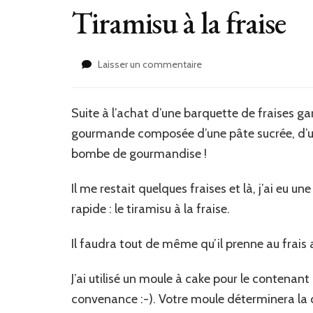
Tiramisu à la fraise
sur
Laisser un commentaire
Tiramisu
à
la
Suite à l’achat d’une barquette de fraises gari
fraise
gourmande composée d’une pâte sucrée, d’u
bombe de gourmandise !
Il me restait quelques fraises et là, j’ai eu u
rapide : le tiramisu à la fraise.
Il faudra tout de même qu’il prenne au frais
J’ai utilisé un moule à cake pour le contenan
convenance :-). Votre moule déterminera la qu