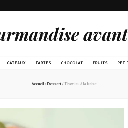
urmandise avant 
GÂTEAUX
TARTES
CHOCOLAT
FRUITS
PETI
Accueil
/
Dessert
/
Tiramisu à la fraise