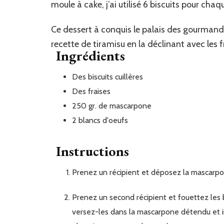
moule à cake, j’ai utilisé 6 biscuits pour chaq
Ce dessert à conquis le palais des gourmands
recette de tiramisu en la déclinant avec les f
Ingrédients
Des
biscuits cuillères
Des
fraises
250
gr.
de mascarpone
2
blancs
d'oeufs
Instructions
Prenez un récipient et déposez la mascarp
Prenez un second récipient et fouettez les blancs d'oeufs en neige. Une fois la consistance obtenu,
versez-les dans la mascarpone détendu et i