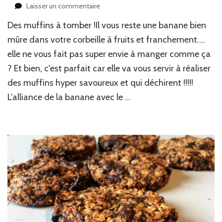
sur
Laisser un commentaire
Muffins
Des muffins à tomber !Il vous reste une banane bien
chocolat
banane
mûre dans votre corbeille à fruits et franchement….
elle ne vous fait pas super envie à manger comme ça
? Et bien, c'est parfait car elle va vous servir à réaliser
des muffins hyper savoureux et qui déchirent !!!!!
L'alliance de la banane avec le …