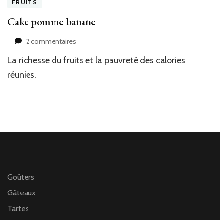
FRUITS
Cake pomme banane
sur
2 commentaires
Cake
La richesse du fruits et la pauvreté des calories
pomme
banane
réunies.
Goûters
Gâteaux
Tartes