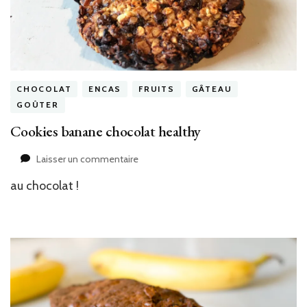
CHOCOLAT
ENCAS
FRUITS
GÂTEAU
GOÛTER
Cookies banane chocolat healthy
sur
Laisser un commentaire
Cookies
au chocolat !
banane
chocolat
healthy