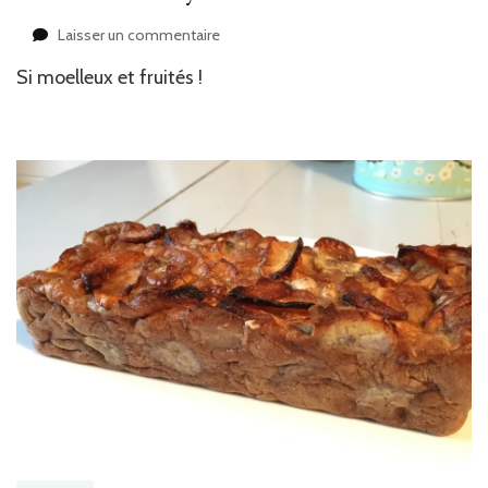
sur
Laisser un commentaire
Muffins
Si moelleux et fruités !
banane
myrtilles