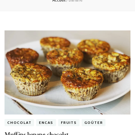
Accueil
/
banane
CHOCOLAT
ENCAS
FRUITS
GOÛTER
Muffins banane chocolat