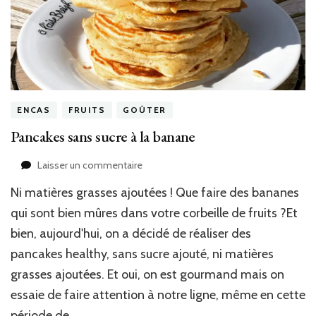
ENCAS
FRUITS
GOÛTER
Pancakes sans sucre à la banane
sur
Laisser un commentaire
Pancakes
Ni matières grasses ajoutées ! Que faire des bananes
sans
sucre
qui sont bien mûres dans votre corbeille de fruits ?Et
à
bien, aujourd'hui, on a décidé de réaliser des
la
pancakes healthy, sans sucre ajouté, ni matières
banane
grasses ajoutées. Et oui, on est gourmand mais on
essaie de faire attention à notre ligne, même en cette
période de …