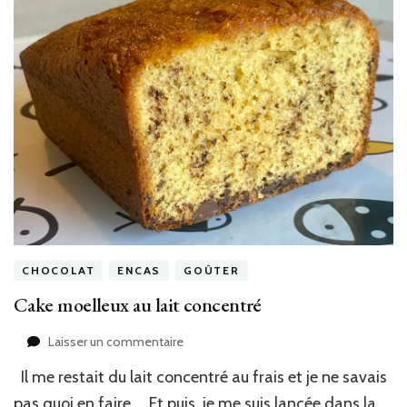
CHOCOLAT
ENCAS
GOÛTER
Cake moelleux au lait concentré
sur
Laisser un commentaire
Cake
Il me restait du lait concentré au frais et je ne savais
moelleux
au
pas quoi en faire…. Et puis, je me suis lancée dans la