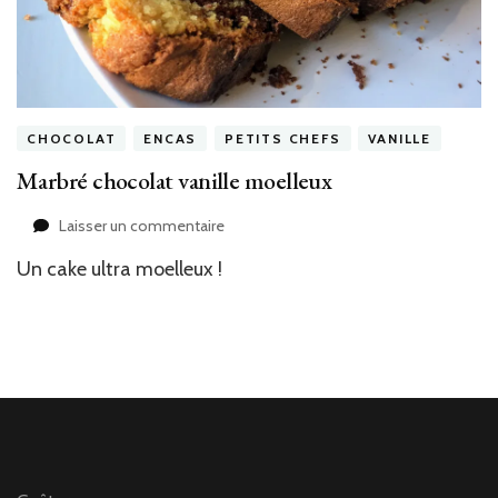
CHOCOLAT
ENCAS
PETITS CHEFS
VANILLE
Marbré chocolat vanille moelleux
sur
Laisser un commentaire
Marbré
Un cake ultra moelleux !
chocolat
vanille
moelleux