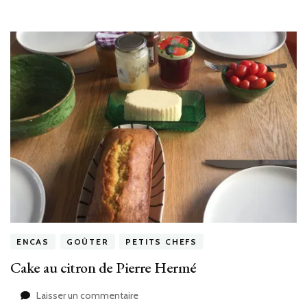
ENCAS
GOÛTER
PETITS CHEFS
Cake au citron de Pierre Hermé
sur
Laisser un commentaire