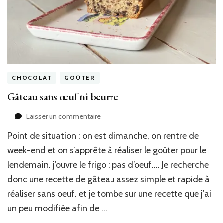
CHOCOLAT
GOÛTER
Gâteau sans œuf ni beurre
sur
Laisser un commentaire
Gâteau
Point de situation : on est dimanche, on rentre de
sans
œuf
week-end et on s’apprête à réaliser le goûter pour le
ni
lendemain. j’ouvre le frigo : pas d’oeuf…. Je recherche
beurre
donc une recette de gâteau assez simple et rapide à
réaliser sans oeuf. et je tombe sur une recette que j’ai
un peu modifiée afin de …