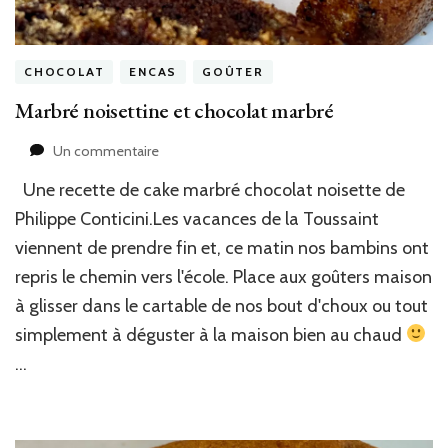
CHOCOLAT
ENCAS
GOÛTER
Marbré noisettine et chocolat marbré
sur
Un commentaire
Marbré
Une recette de cake marbré chocolat noisette de
noisettine
et
Philippe Conticini.Les vacances de la Toussaint
chocolat
viennent de prendre fin et, ce matin nos bambins ont
marbré
repris le chemin vers l'école. Place aux goûters maison
à glisser dans le cartable de nos bout d'choux ou tout
simplement à déguster à la maison bien au chaud
…