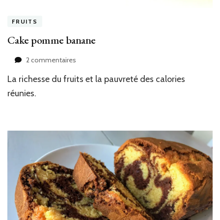
FRUITS
Cake pomme banane
sur
2 commentaires
Cake
La richesse du fruits et la pauvreté des calories
pomme
banane
réunies.