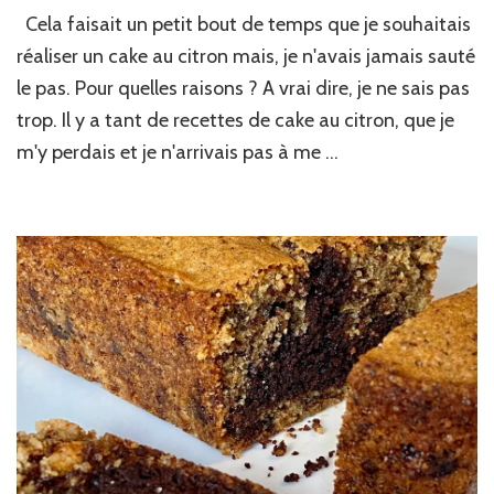
Cake
Cela faisait un petit bout de temps que je souhaitais
au
citron
réaliser un cake au citron mais, je n'avais jamais sauté
de
le pas. Pour quelles raisons ? A vrai dire, je ne sais pas
Pierre
trop. Il y a tant de recettes de cake au citron, que je
Hermé
m'y perdais et je n'arrivais pas à me …