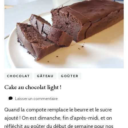
CHOCOLAT
GÂTEAU
GOÛTER
Cake au chocolat light !
sur
Laisser un commentaire
Cake
Quand la compote remplace le beurre et le sucre
au
chocolat
ajouté ! On est dimanche, fin d'après-midi, et on
light
réfléchit au goûter du début de semaine pour nos