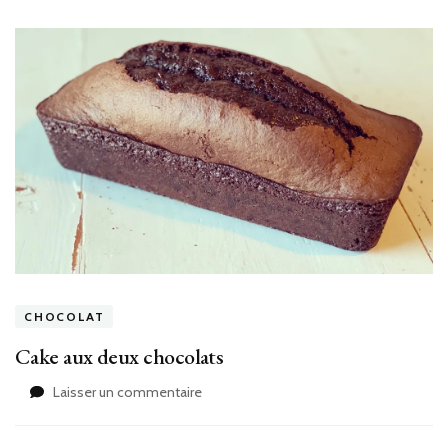
CHOCOLAT
Cake aux deux chocolats
sur
Laisser un commentaire
Cake
aux