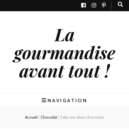
La
gourmandise
avant tout !
NAVIGATION
Accueil
/
Chocolat
/
Cake aux deux chocolats