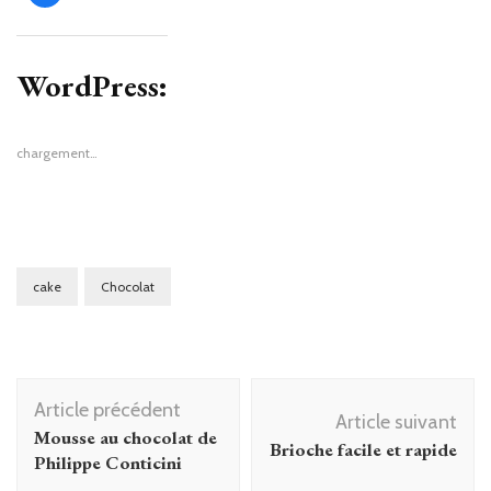
partager
sur
Facebook(ouvre
dans
une
WordPress:
nouvelle
fenêtre)
chargement…
cake
Chocolat
Navigation
Article précédent
d'article
Article suivant
Mousse au chocolat de
Brioche facile et rapide
Philippe Conticini