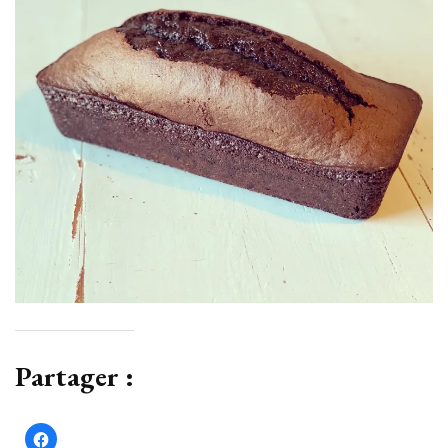
Partager :
Cliquez
pour