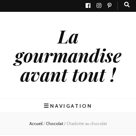
La
gourmandise
avant tout !
NAVIGATION
Accueil
/
Chocolat
/
Charlotte au chocolat