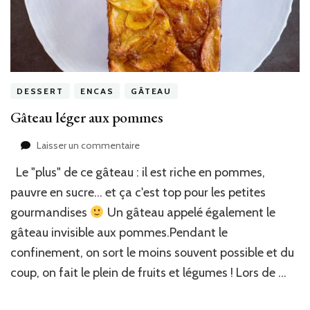
DESSERT
ENCAS
GÂTEAU
Gâteau léger aux pommes
sur
Laisser un commentaire
Gâteau
Le "plus" de ce gâteau : il est riche en pommes,
léger
aux
pauvre en sucre… et ça c'est top pour les petites
pommes
gourmandises
Un gâteau appelé également le
gâteau invisible aux pommes.Pendant le
confinement, on sort le moins souvent possible et du
coup, on fait le plein de fruits et légumes ! Lors de …