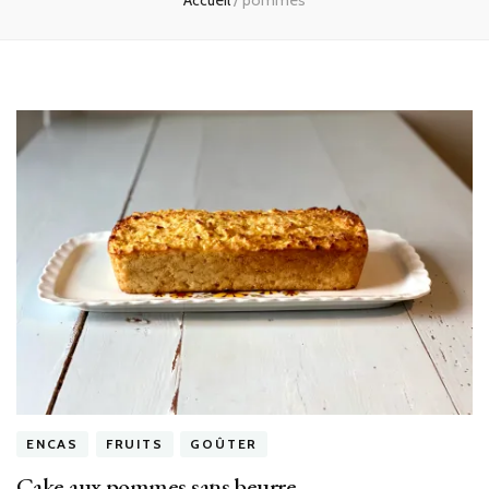
Accueil
/
pommes
ENCAS
FRUITS
GOÛTER
Cake aux pommes sans beurre