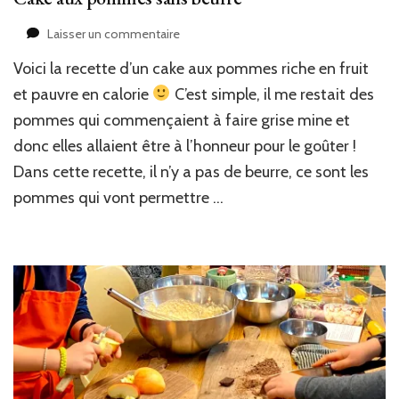
sur
Laisser un commentaire
Cake
Voici la recette d’un cake aux pommes riche en fruit
aux
pommes
et pauvre en calorie
C’est simple, il me restait des
sans
pommes qui commençaient à faire grise mine et
beurre
donc elles allaient être à l’honneur pour le goûter !
Dans cette recette, il n’y a pas de beurre, ce sont les
pommes qui vont permettre …