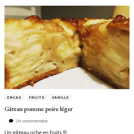
mascarpone
ENCAS
FRUITS
VANILLE
Gâteau pomme poire léger
sur
Un commentaire
Gâteau
Un gâteau riche en fruits !!!
pomme