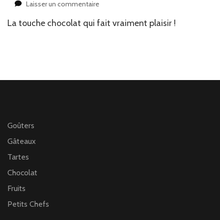
sur
Laisser un commentaire
Tartelettes
La touche chocolat qui fait vraiment plaisir !
chocolat
pommes
normande
Goûters
Gâteaux
Tartes
Chocolat
Fruits
Petits Chefs