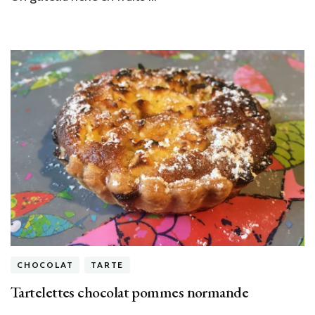
poire
léger
CHOCOLAT
TARTE
Tartelettes chocolat pommes normande