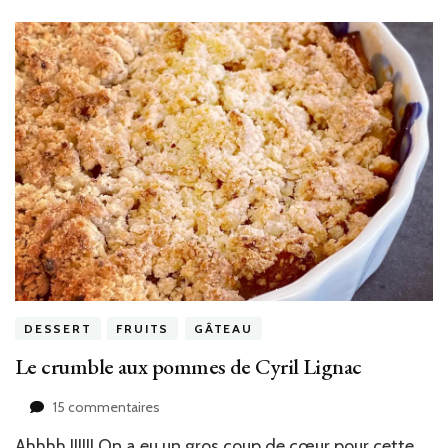
DESSERT
FRUITS
GÂTEAU
Le crumble aux pommes de Cyril Lignac
sur
15 commentaires
Le
Ahhhh !!!!!! On a eu un gros coup de cœur pour cette
crumble