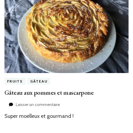
FRUITS
GÂTEAU
Gâteau aux pommes et mascarpone
sur
Laisser un commentaire
Gâteau
Super moelleux et gourmand !
aux
pommes
et