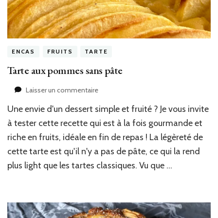
ENCAS
FRUITS
TARTE
Tarte aux pommes sans pâte
sur
Laisser un commentaire
Tarte
Une envie d'un dessert simple et fruité ? Je vous invite
aux
pommes
à tester cette recette qui est à la fois gourmande et
sans
riche en fruits, idéale en fin de repas ! La légèreté de
pâte
cette tarte est qu'il n'y a pas de pâte, ce qui la rend
plus light que les tartes classiques. Vu que …