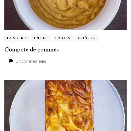
DESSERT
ENCAS
FRUITS
GOÛTER
Compote de pommes
sur
Un commentaire
Compote
de
pommes