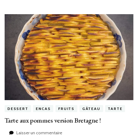
DESSERT
ENCAS
FRUITS
GÂTEAU
TARTE
Tarte aux pommes version Bretagne !
sur
Laisser un commentaire