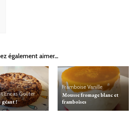
ez également aimer...
Framboise
Vanille
at
Encas
Goûter
Mousse fromage blanc et
 géant !
framboises