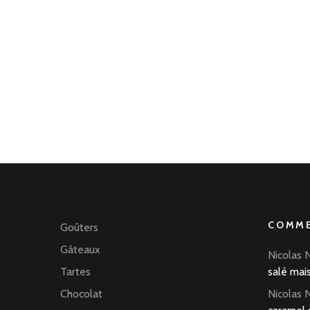
COMME
Goûters
Gâteaux
Nicolas 
Tartes
salé mai
Chocolat
Nicolas 