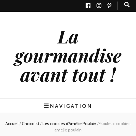
La
gourmandise
avant tout !
NAVIGATION
Accueil
/
Chocolat
/
Les cookies d'Amélie Poulain
/
Fabuleux cookies
amelie poulain