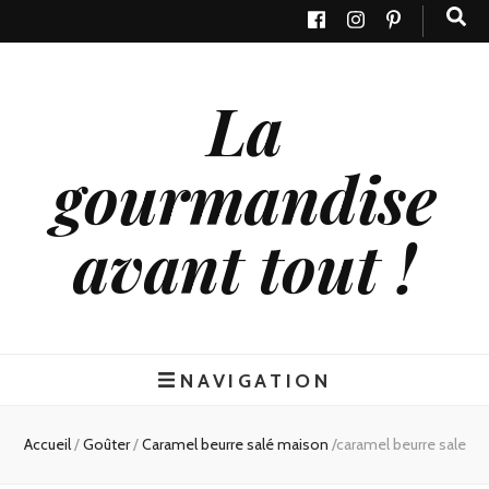
La
gourmandise
avant tout !
NAVIGATION
Accueil
/
Goûter
/
Caramel beurre salé maison
/
caramel beurre sale