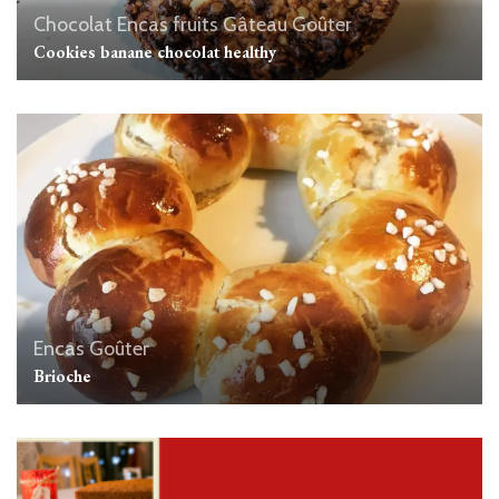
Chocolat
Encas
fruits
Gâteau
Goûter
Cookies banane chocolat healthy
Encas
Goûter
Brioche