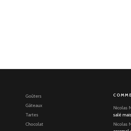
COMME
Goûters
Gâteaux
Nicolas 
Tartes
salé mai
Chocolat
Nicolas 