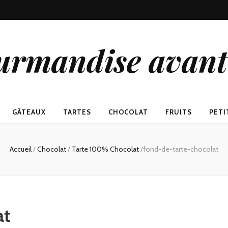
urmandise avant 
GÂTEAUX
TARTES
CHOCOLAT
FRUITS
PETI
Accueil
/
Chocolat
/
Tarte 100% Chocolat
/
fond-de-tarte-chocolat
at