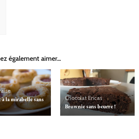
ez également aimer...
raise
Chocolat
Encas
à la mirabelle sans
Brownie sans beurre !