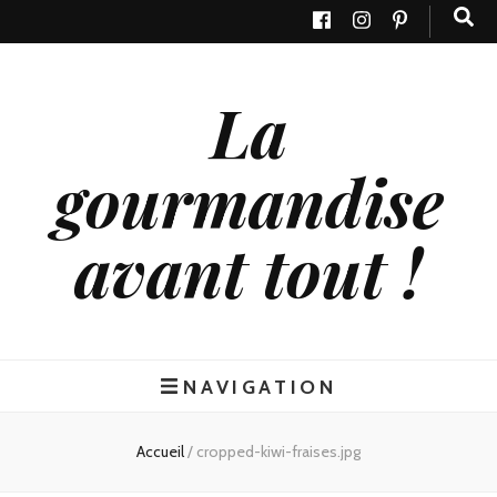
La
gourmandise
avant tout !
NAVIGATION
Accueil
/
cropped-kiwi-fraises.jpg