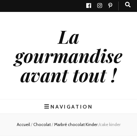
La
gourmandise
avant tout !
NAVIGATION
Accueil
/
Chocolat
/
Marbré chocolat Kinder
/
cake kinder