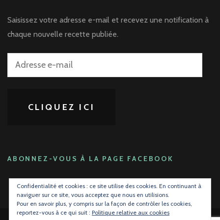
Saisissez votre adresse e-mail et recevez une notification à
chaque nouvelle recette publiée.
Adresse
e-
mail
CLIQUEZ ICI
ABONNEZ-VOUS À LA PAGE FACEBOOK
Confidentialité et cookies : ce site utilise des cookies. En continuant à
naviguer sur ce site, vous acceptez que nous en utilisions.
Pour en savoir plus, y compris sur la façon de contrôler les cookies,
reportez-vous à ce qui suit :
Politique relative aux cookies