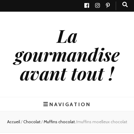
La
gourmandise
avant tout !
NAVIGATION
Accueil
/
Chocolat
/
Muffins chocolat
/
muffins moelleux chocolat