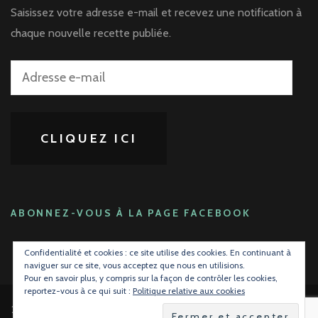
Saisissez votre adresse e-mail et recevez une notification à
chaque nouvelle recette publiée.
Adresse
e-
mail
CLIQUEZ ICI
ABONNEZ-VOUS À LA PAGE FACEBOOK
Confidentialité et cookies : ce site utilise des cookies. En continuant à
naviguer sur ce site, vous acceptez que nous en utilisions.
Pour en savoir plus, y compris sur la façon de contrôler les cookies,
reportez-vous à ce qui suit :
Politique relative aux cookies
2026 Copyright
La gourmandise avant tout !
.
Blossom Mommy Blog