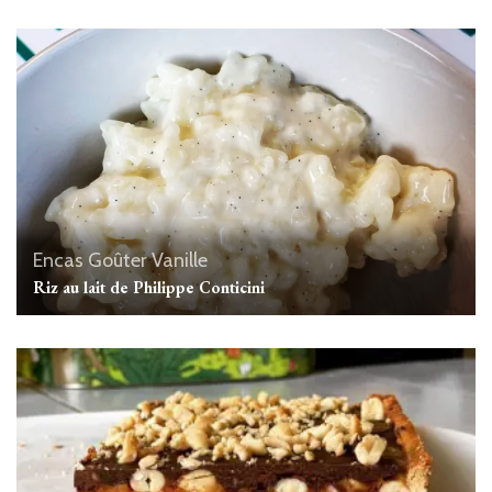
Encas
Goûter
Vanille
Riz au lait de Philippe Conticini