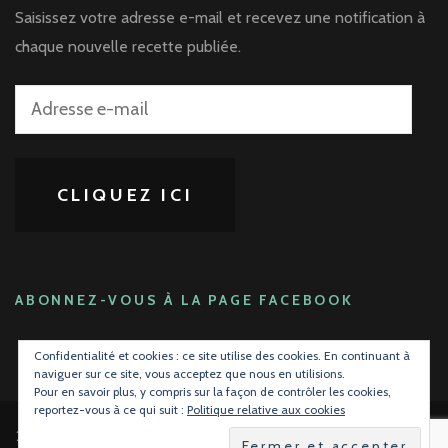
Saisissez votre adresse e-mail et recevez une notification à
chaque nouvelle recette publiée.
Adresse
e-
mail
CLIQUEZ ICI
ABONNEZ-VOUS À LA PAGE FACEBOOK
Confidentialité et cookies : ce site utilise des cookies. En continuant à
naviguer sur ce site, vous acceptez que nous en utilisions.
Pour en savoir plus, y compris sur la façon de contrôler les cookies,
reportez-vous à ce qui suit :
Politique relative aux cookies
2026 Copyright
La gourmandise avant tout !
.
Blossom Mommy Blog