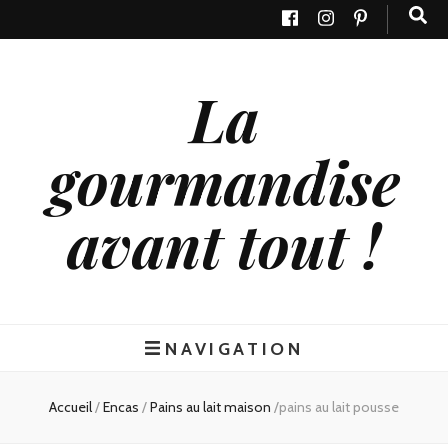
La
gourmandise
avant tout !
NAVIGATION
Accueil
/
Encas
/
Pains au lait maison
/
pains au lait pousse