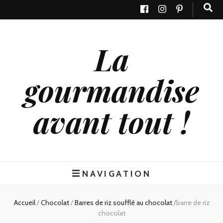
La
gourmandise
avant tout !
NAVIGATION
Accueil
/
Chocolat
/
Barres de riz soufflé au chocolat
/
barre de riz
chocolat