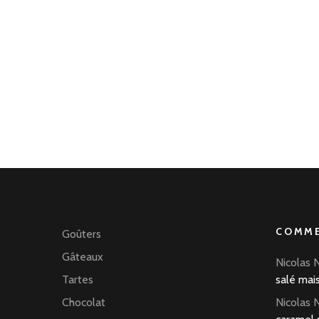
COMME
Goûters
Gâteaux
Nicolas 
Tartes
salé mai
Chocolat
Nicolas 