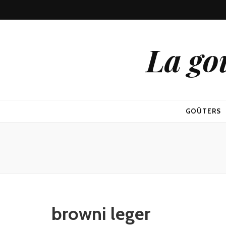
La go
GOÛTERS
browni leger