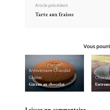
d'article
Article précédent
Tarte aux fraises
Vous pourri
Anniversaire
Chocolat
Goûter
Chocol
Gâteau au chocolat
Entreme
Laisser un commentaire