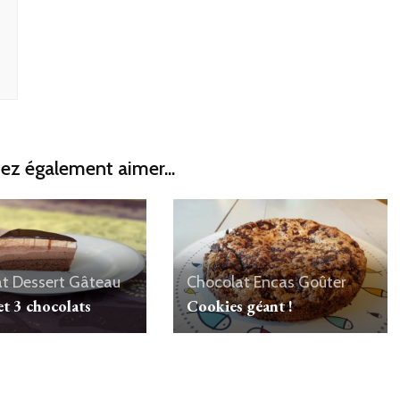
ez également aimer...
at
Dessert
Gâteau
Chocolat
Encas
Goûter
t 3 chocolats
Cookies géant !