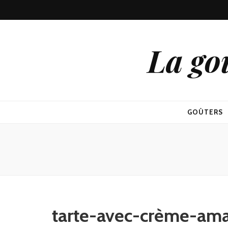
La go
GOÛTERS
tarte-avec-crème-am