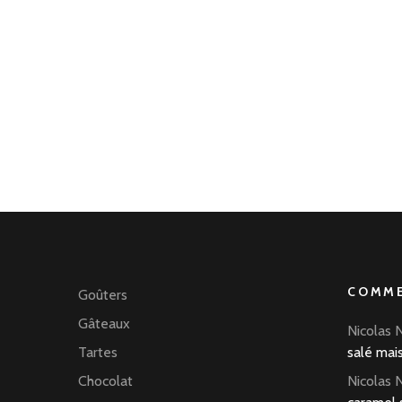
COMME
Goûters
Gâteaux
Nicolas 
Tartes
salé mai
Chocolat
Nicolas 