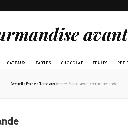
urmandise avant 
GÂTEAUX
TARTES
CHOCOLAT
FRUITS
PETI
Accueil
/
Fraise
/
Tarte aux fraises
/
tarte-avec-crème-amande
ande