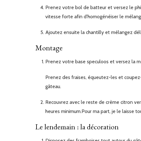
Prenez votre bol de batteur et versez le philadelphia, versez le mélange citron vert tiède et battez à
vitesse forte afin d'homogénéiser le mélang
Ajoutez ensuite la chantilly et mélangez d
Montage
Prenez votre base speculoos et versez la mo
Prenez des fraises, équeutez-les et coupez-les en morceaux. Disposez-les sur la crème sur la surface du
gâteau.
Recouvrez avec le reste de crème citron vert. Bien lisser le haut du gâteau. Réservez au frais pendant 4
heures minimum.Pour ma part, je le laisse to
Le lendemain : la décoration
Disposez des framboises tout autour du gâteau. Prenez des fraises, coupez-les en 2 et disposez-les sur