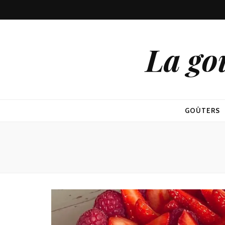
La go
GOÛTERS