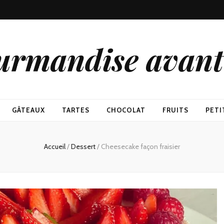
urmandise avant 
GÂTEAUX
TARTES
CHOCOLAT
FRUITS
PETI
Accueil
/
Dessert
/
Cheesecake façon fraisier