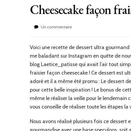
Cheesecake façon frai
sur
Un commentaire
Cheesecake
façon
fraisier
Voici une recette de dessert ultra gourmand à 
me baladant sur Instagram en quête de nouv
blog Laetice_patisse qui avait l’air tout sim
fraisier façon cheesecake ! Ce dessert est ultr
adoré et il a même été promu : Le dessert 
pour cette belle inspiration ! Le bonus de cett
même le réaliser la veille pour le lendemain 
vous conseille de réaliser toute les étapes la v
Nous avons réalisé plusieurs fois ce dessert en
gourmandise avec une base speculoos, soit a