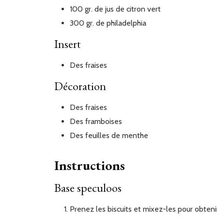
100
gr.
de jus de citron vert
300
gr.
de philadelphia
Insert
Des
fraises
Décoration
Des
fraises
Des
framboises
Des
feuilles de menthe
Instructions
Base speculoos
Prenez les biscuits et mixez-les pour obtenir des miettes / poudre de speculoos. Faites fondre le beurre