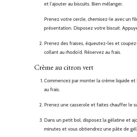
et l'ajouter au biscuits. Bien mélanger.
Prenez votre cercle, chemisez-le avec un film rhodoïd et placez-le sur l'assiette ou votre plat de
présentation. Disposez votre biscuit. Appuye
Prenez des fraises, équeutez-les et coupez-les en 2. Collez les fraises tout autour du cercle en les
collant au rhodoïd. Réservez au frais.
Crème au citron vert
Commencez par monter la crème liquide et le mascarpone en chantilly à l'aide de votre batteur. réservez
au frais.
Prenez une casserole et faites chauffer le su
Dans un petit bol, disposez la gélatine et ajouter un tout petit peu d'eau pour l'hydrater. Attendez 5
minutes et vous obtiendrez une pâte de géla