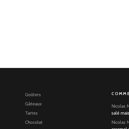
COMME
Goûters
Gâteaux
Nicolas 
Tartes
salé mai
Chocolat
Nicolas 