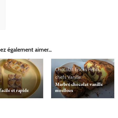
ez également aimer...
Chocolat
Encas
Petits
chefs
Vanille
Marbré chocolat vanille
acile et rapide
moelleux