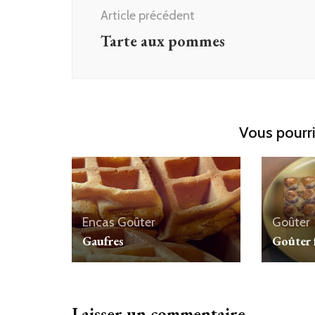
d'article
Article précédent
Tarte aux pommes
Vous pourri
Encas
Goûter
Goûter
Gaufres
Goûter f
Laisser un commentaire