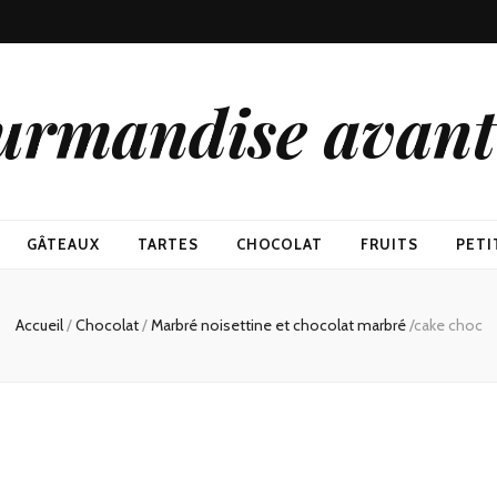
urmandise avant 
GÂTEAUX
TARTES
CHOCOLAT
FRUITS
PETI
Accueil
/
Chocolat
/
Marbré noisettine et chocolat marbré
/
cake choc