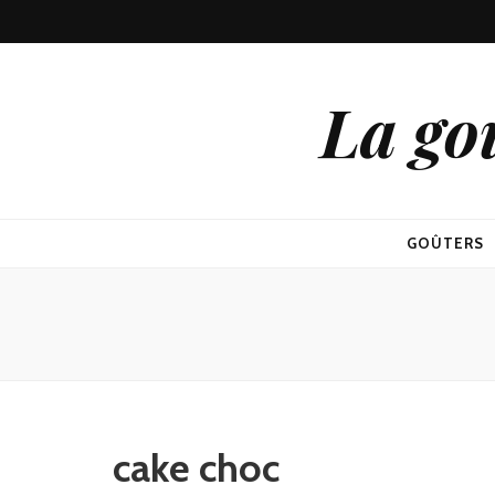
La go
GOÛTERS
cake choc