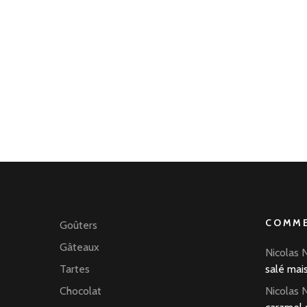
COMME
Goûters
Gâteaux
Nicolas 
Tartes
salé mai
Chocolat
Nicolas 