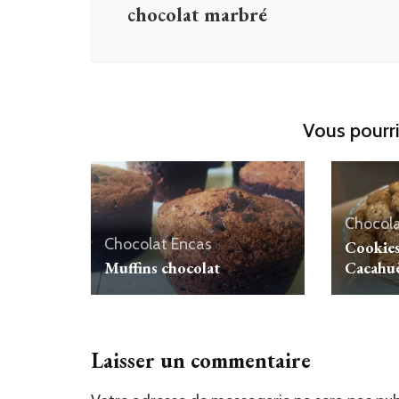
chocolat marbré
Vous pourri
Chocol
Chocolat
Encas
Cookies
Muffins chocolat
Cacahuè
Laisser un commentaire