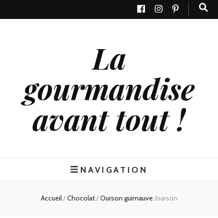
La
gourmandise
avant tout !
NAVIGATION
Accueil
/
Chocolat
/
Ourson guimauve
/
ourson