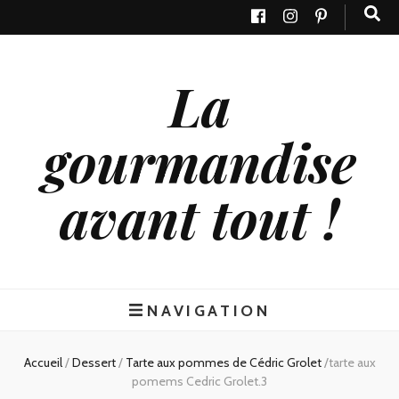
La
gourmandise
avant tout !
NAVIGATION
Accueil
/
Dessert
/
Tarte aux pommes de Cédric Grolet
/
tarte aux
pomems Cedric Grolet.3