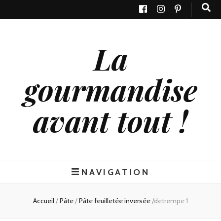
La
gourmandise
avant tout !
NAVIGATION
Accueil
/
Pâte
/
Pâte feuilletée inversée
/
detrempe 1