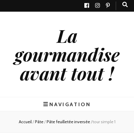
La
gourmandise
avant tout !
NAVIGATION
Accueil
/
Pâte
/
Pâte feuilletée inversée
/
tour simple 1