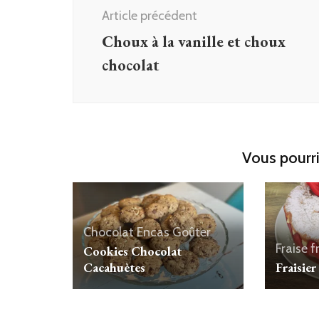
d'article
Article précédent
Choux à la vanille et choux
chocolat
Vous pourri
Chocolat
Encas
Goûter
Fraise
f
Cookies Chocolat
Cacahuètes
Fraisier