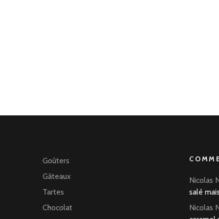
COMME
Goûters
Gâteaux
Nicolas 
Tartes
salé mai
Chocolat
Nicolas 