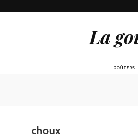
La go
GOÛTERS
choux